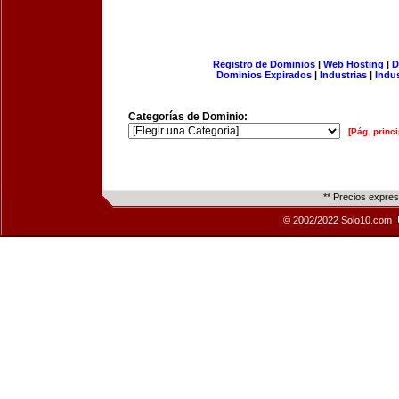
Registro de Dominios
|
Web Hosting
|
D
Dominios Expirados
|
Industrias
|
Indu
Categorías de Dominio:
[Pág. princi
** Precios expre
© 2002/2022 Solo10.com