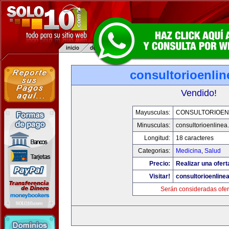
consultorioenli
Vendido!
Mayusculas:
CONSULTORIOEN
Minusculas:
consultorioenlinea
Longitud:
18 caracteres
Categorias:
Medicina
,
Salud
Precio:
Realizar una ofert
Visitar!
consultorioenline
Serán consideradas ofer