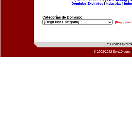
Registro de Dominios
|
Web Hosting
|
D
Dominios Expirados
|
Industrias
|
Indu
Categorías de Dominio:
[Pág. princi
** Precios expre
© 2002/2022 Solo10.com