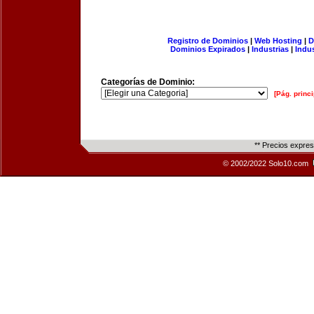
Registro de Dominios
|
Web Hosting
|
D
Dominios Expirados
|
Industrias
|
Indu
Categorías de Dominio:
[Pág. princi
** Precios expre
© 2002/2022 Solo10.com