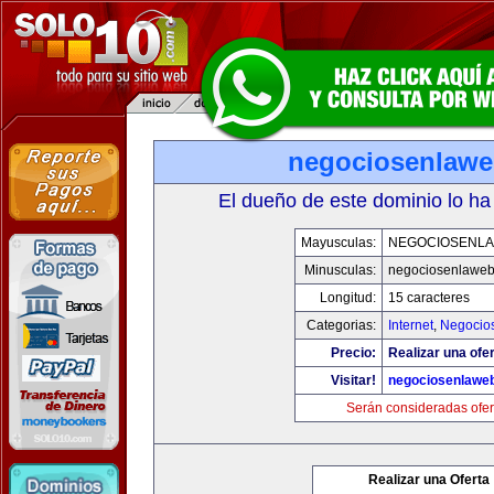
negociosenlaw
El dueño de este dominio lo ha
Mayusculas:
NEGOCIOSENL
Minusculas:
negociosenlawe
Longitud:
15 caracteres
Categorias:
Internet
,
Negocio
Precio:
Realizar una ofer
Visitar!
negociosenlawe
Serán consideradas ofer
Realizar una Oferta