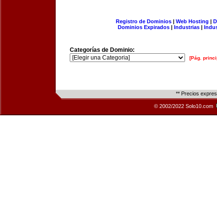
Registro de Dominios
|
Web Hosting
|
D
Dominios Expirados
|
Industrias
|
Indu
Categorías de Dominio:
[Pág. princi
** Precios expre
© 2002/2022 Solo10.com