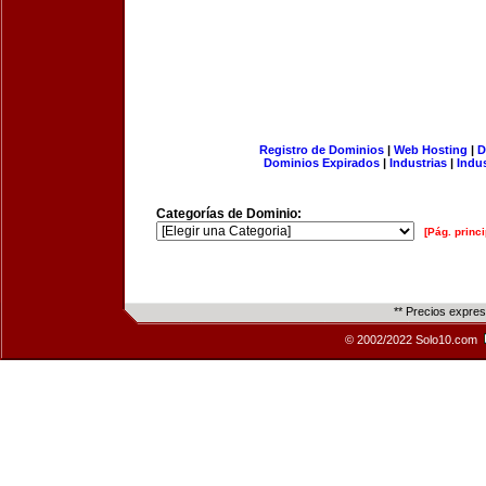
Registro de Dominios
|
Web Hosting
|
D
Dominios Expirados
|
Industrias
|
Indu
Categorías de Dominio:
[Pág. princi
** Precios expre
© 2002/2022 Solo10.com