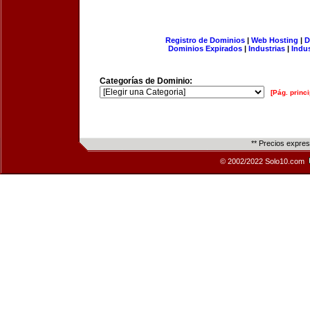
Registro de Dominios
|
Web Hosting
|
D
Dominios Expirados
|
Industrias
|
Indu
Categorías de Dominio:
[Pág. princi
** Precios expre
© 2002/2022 Solo10.com