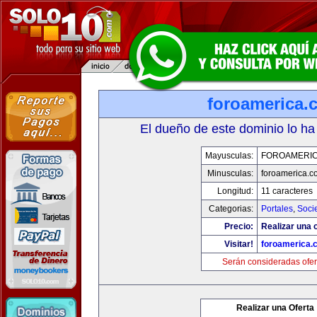
foroamerica.
El dueño de este dominio lo ha
Mayusculas:
FOROAMERI
Minusculas:
foroamerica.c
Longitud:
11 caracteres
Categorias:
Portales
,
Soci
Precio:
Realizar una o
Visitar!
foroamerica.
Serán consideradas ofer
Realizar una Oferta