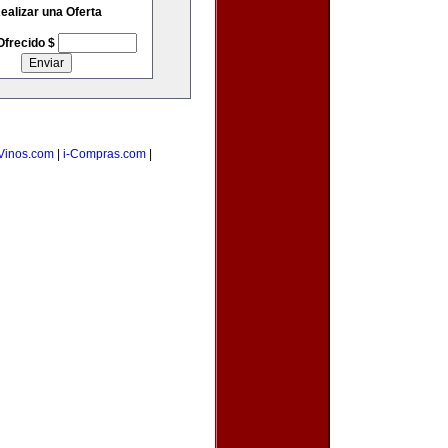
ealizar una Oferta
Ofrecido $
Vinos.com
|
i-Compras.com
|