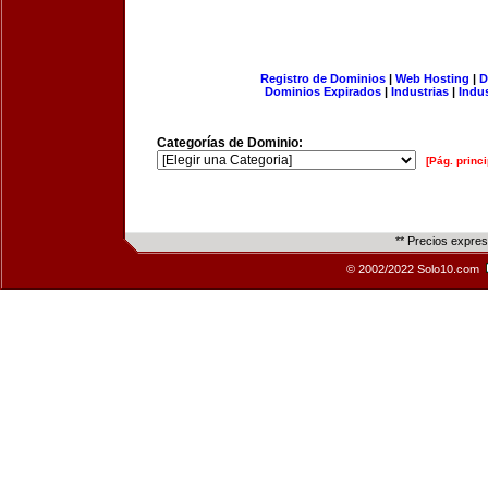
Registro de Dominios
|
Web Hosting
|
D
Dominios Expirados
|
Industrias
|
Indu
Categorías de Dominio:
[Pág. princi
** Precios expre
© 2002/2022 Solo10.com