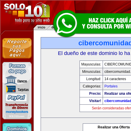
cibercomunida
El dueño de este dominio lo ha
Mayusculas:
CIBERCOMUNI
Minusculas:
cibercomunidad
Longitud:
14 caracteres
Categorias:
Portales
Precio:
Realizar una ofe
Visitar!
cibercomunida
Serán consideradas ofer
Realizar una Oferta