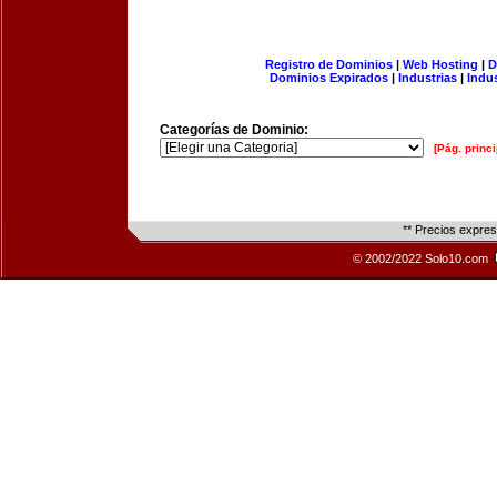
Registro de Dominios
|
Web Hosting
|
D
Dominios Expirados
|
Industrias
|
Indu
Categorías de Dominio:
[Pág. princi
** Precios expre
© 2002/2022 Solo10.com