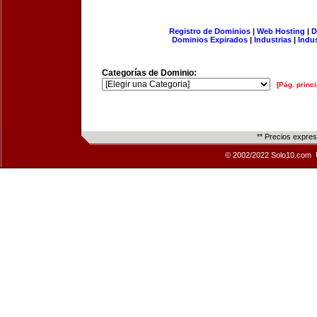
Registro de Dominios
|
Web Hosting
|
D
Dominios Expirados
|
Industrias
|
Indu
Categorías de Dominio:
[Pág. princi
** Precios expre
© 2002/2022 Solo10.com