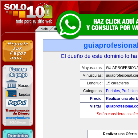
guiaprofesiona
El dueño de este dominio lo ha
Mayusculas:
GUIAPROFESION
Minusculas:
guiaprofesional.c
Longitud:
15 caracteres
Categorias:
Portales
,
Profesio
Precio:
Realizar una ofert
Visitar!
guiaprofesional.c
Serán consideradas ofer
Realizar una Oferta