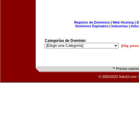
Registro de Dominios
|
Web Hosting
|
D
Dominios Expirados
|
Industrias
|
Indu
Categorías de Dominio:
[Pág. princi
** Precios expre
© 2002/2022 Solo10.com