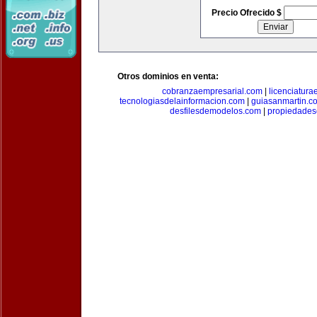
Precio Ofrecido $
Otros dominios en venta:
cobranzaempresarial.com
|
licenciatura
tecnologiasdelainformacion.com
|
guiasanmartin.c
desfilesdemodelos.com
|
propiedade