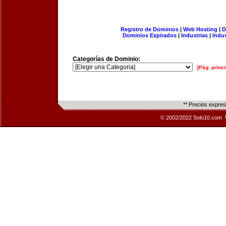
Registro de Dominios
|
Web Hosting
|
D
Dominios Expirados
|
Industrias
|
Indu
Categorías de Dominio:
[Pág. princi
** Precios expre
© 2002/2022 Solo10.com