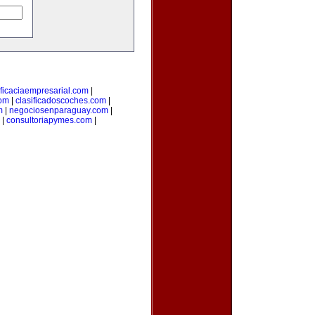
ficaciaempresarial.com
|
com
|
clasificadoscoches.com
|
m
|
negociosenparaguay.com
|
|
consultoriapymes.com
|