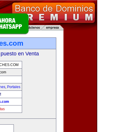
hes.com
 puesto en Venta
OCHES.COM
.com
hes
,
Portales
!
s.com
tas