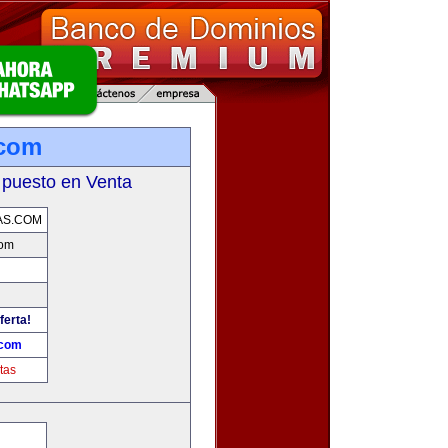
.com
 puesto en Venta
AS.COM
com
ferta!
.com
tas