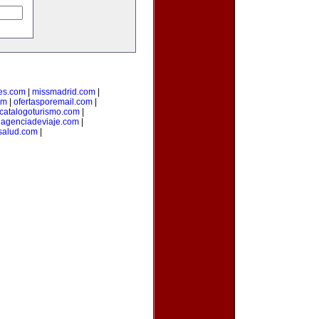
es.com
|
missmadrid.com
|
om
|
ofertasporemail.com
|
catalogoturismo.com
|
uagenciadeviaje.com
|
salud.com
|