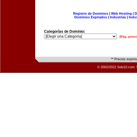
Registro de Dominios
|
Web Hosting
|
D
Dominios Expirados
|
Industrias
|
Indu
Categorías de Dominio:
[Pág. princi
** Precios expre
© 2002/2022 Solo10.com