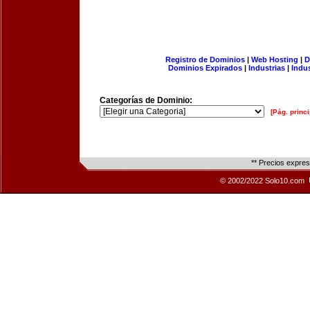
Registro de Dominios
|
Web Hosting
|
D
Dominios Expirados
|
Industrias
|
Indu
Categorías de Dominio:
[Pág. princi
** Precios expre
© 2002/2022 Solo10.com