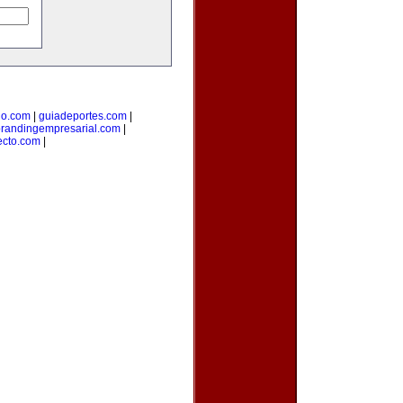
lo.com
|
guiadeportes.com
|
randingempresarial.com
|
ecto.com
|