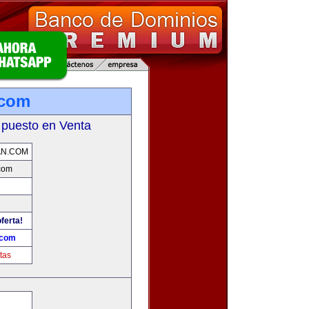
.com
 puesto en Venta
AN.COM
com
ferta!
.com
tas