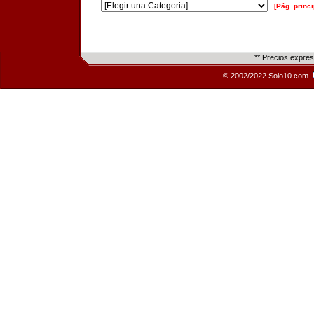
[Pág. princi
** Precios expre
© 2002/2022 Solo10.com