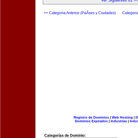
Ver Siguientes 81 >
<< Categoria Anterior (PaÃ­ses y Ciudades)
Categori
Registro de Dominios
|
Web Hosting
|
D
Dominios Expirados
|
Industrias
|
Indu
Categorías de Dominio: